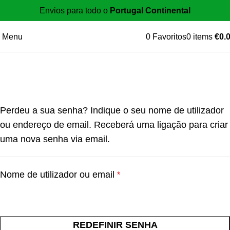
Envios para todo o
Portugal Continental
Menu
0
Favoritos
0
items
€
0.
A minha conta
Perdeu a sua senha? Indique o seu nome de utilizador
ou endereço de email. Receberá uma ligação para criar
uma nova senha via email.
Nome de utilizador ou email
*
REDEFINIR SENHA