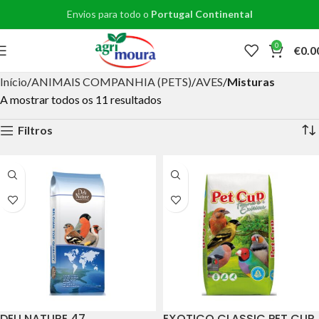
Envios para todo o
Portugal Continental
0
€
0.0
Início
ANIMAIS COMPANHIA (PETS)
AVES
Misturas
A mostrar todos os 11 resultados
Filtros
DELI NATURE 47
EXOTICO CLASSIC PET CUP