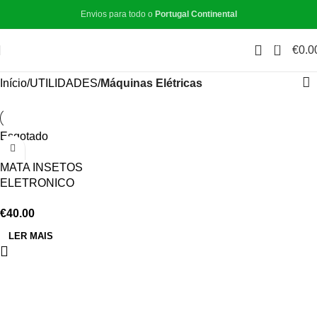
Envios para todo o
Portugal Continental
0
€
0.0
Início
UTILIDADES
Máquinas Elétricas
Esgotado
MATA INSETOS
ELETRONICO
PROFISSIONAL 2X6W
€
40.00
LER MAIS