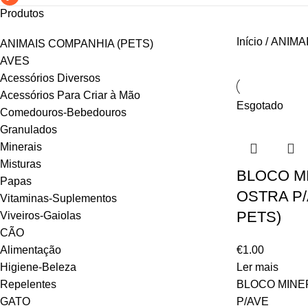
Produtos
Início
ANIMA
ANIMAIS COMPANHIA (PETS)
AVES
Acessórios Diversos
Acessórios Para Criar à Mão
Esgotado
Comedouros-Bebedouros
Granulados
Minerais
Misturas
BLOCO M
Papas
OSTRA P/
Vitaminas-Suplementos
PETS)
Viveiros-Gaiolas
CÃO
Alimentação
€
1.00
Higiene-Beleza
Ler mais
Repelentes
BLOCO MINE
GATO
P/AVE