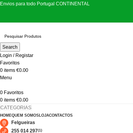
Envios para todo Portugal CONTINENTAL
Search
Login / Registar
Favoritos
0
items
€
0.00
Menu
0
Favoritos
0
items
€
0.00
CATEGORIAS
HOME
QUEM SOMOS
LOJA
CONTACTOS
Felgueiras
255 014 297
(1)