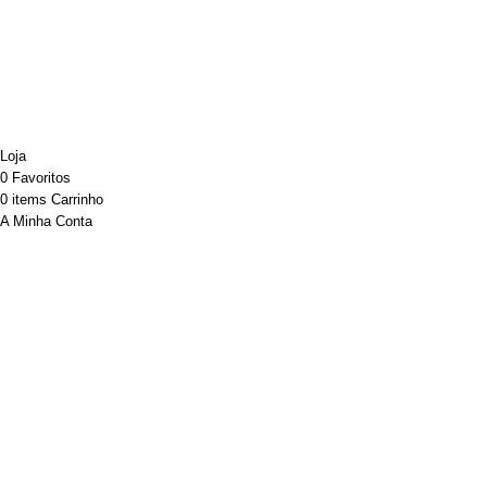
Desenvolvido por ATELIER ALVES
Sincronização powered by SYNC+
Loja
0
Favoritos
0
items
Carrinho
A Minha Conta