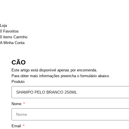
Desenvolvido por ATELIER ALVES
Sincronização powered by SYNC+
Loja
0
Favoritos
0
items
Carrinho
A Minha Conta
CÃO
Este artigo está disponível apenas por encomenda.
Para obter mais informações preencha o formulário abaixo.
Produto
Nome
Email