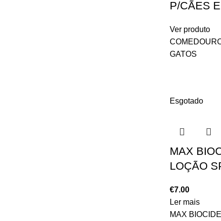
P/CÃES E
Ver produto
COMEDOURO
GATOS
Esgotado
MAX BIO
LOÇÃO S
€
7.00
Ler mais
MAX BIOCID