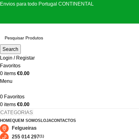
Envios para todo Portugal CONTINENTAL
Search
Login / Registar
Favoritos
0
items
€
0.00
Menu
0
Favoritos
0
items
€
0.00
CATEGORIAS
HOME
QUEM SOMOS
LOJA
CONTACTOS
Felgueiras
255 014 297
(1)