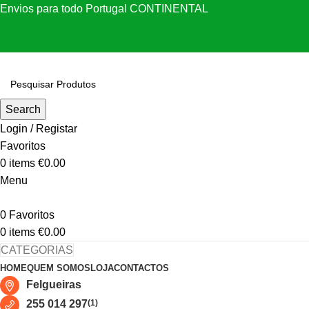
Envios para todo Portugal CONTINENTAL
Search
Login / Registar
Favoritos
0
items
€
0.00
Menu
0
Favoritos
0
items
€
0.00
CATEGORIAS
HOME
QUEM SOMOS
LOJA
CONTACTOS
Felgueiras
255 014 297
(1)