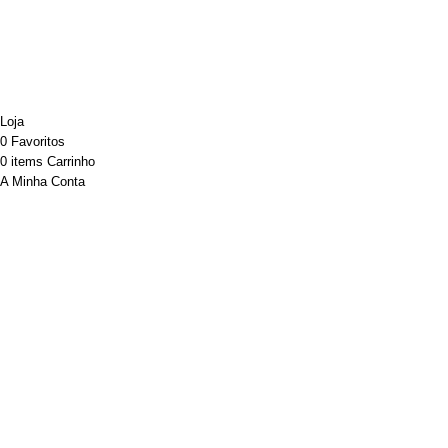
Desenvolvido por ATELIER ALVES
Sincronização powered by SYNC+
Loja
0
Favoritos
0
items
Carrinho
A Minha Conta