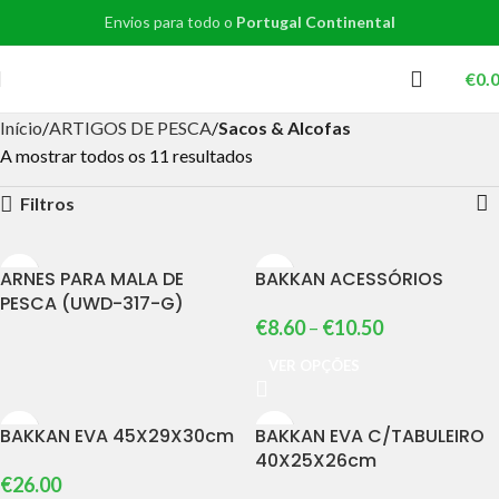
Envios para todo o
Portugal Continental
€
0.
Início
ARTIGOS DE PESCA
Sacos & Alcofas
A mostrar todos os 11 resultados
Filtros
ARNES PARA MALA DE
BAKKAN ACESSÓRIOS
PESCA (UWD-317-G)
€
8.60
–
€
10.50
VER OPÇÕES
BAKKAN EVA 45X29X30cm
BAKKAN EVA C/TABULEIRO
40X25X26cm
€
26.00