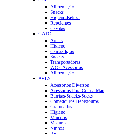
Alimentação
Snacks
Higiene-Beleza
Repelentes
Casotas
GATO
Areias
Higiene
Camas-Iglos
Snacks
Transportadoras
WC e Acessórios
Alimentação
AVES
Acessórios Diversos
Acessórios Para Criar à Mão
Barritas-Snacks-Sticks
Comedouros-Bebedouros
Granulados
Higiene
Minerais
Misturas
Ninhos
Papas