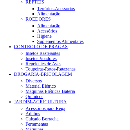
RÉPTEIS
Terrários-Acessórios
Alimentação
ROEDORES
Alimentação
Acessórios
Higiene
Suplementos Alimentares
CONTROLO DE PRAGAS
Insetos Rastejantes
Insetos Voadores
Repelentes de Aves
Toupeiras-Ratos-Ratazanas
DROGARIA-BRICOLAGEM
Diversos
Material Elétrico
Máquinas Elétricas-Bateria
Químicos
JARDIM-AGRICULTURA
Acessórios para Rega
Adubos
Calçado Borracha
Ferramentas
Máquinas