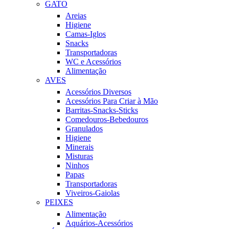
GATO
Areias
Higiene
Camas-Iglos
Snacks
Transportadoras
WC e Acessórios
Alimentação
AVES
Acessórios Diversos
Acessórios Para Criar à Mão
Barritas-Snacks-Sticks
Comedouros-Bebedouros
Granulados
Higiene
Minerais
Misturas
Ninhos
Papas
Transportadoras
Viveiros-Gaiolas
PEIXES
Alimentação
Aquários-Acessórios