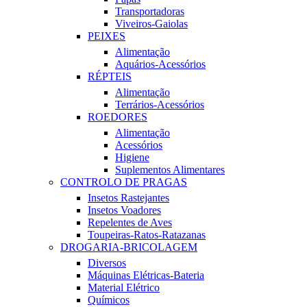
Transportadoras
Viveiros-Gaiolas
PEIXES
Alimentação
Aquários-Acessórios
RÉPTEIS
Alimentação
Terrários-Acessórios
ROEDORES
Alimentação
Acessórios
Higiene
Suplementos Alimentares
CONTROLO DE PRAGAS
Insetos Rastejantes
Insetos Voadores
Repelentes de Aves
Toupeiras-Ratos-Ratazanas
DROGARIA-BRICOLAGEM
Diversos
Máquinas Elétricas-Bateria
Material Elétrico
Químicos