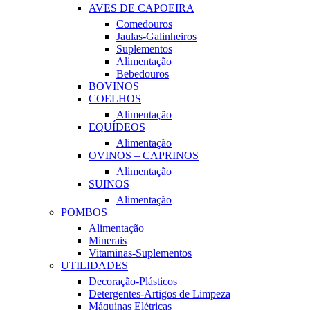
AVES DE CAPOEIRA
Comedouros
Jaulas-Galinheiros
Suplementos
Alimentação
Bebedouros
BOVINOS
COELHOS
Alimentação
EQUÍDEOS
Alimentação
OVINOS – CAPRINOS
Alimentação
SUINOS
Alimentação
POMBOS
Alimentação
Minerais
Vitaminas-Suplementos
UTILIDADES
Decoração-Plásticos
Detergentes-Artigos de Limpeza
Máquinas Elétricas