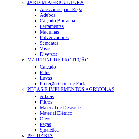
JARDIM-AGRICULTURA
Acessórios para Rega
Adubos
Calçado Borracha
Ferramentas
Máquinas
Pulverizadores
Sementes
Vasos
Diversos
MATERIAL DE PROTEÇÃO
Calçado
Fatos
Luvas
Proteção Ocular e Facial
PEÇAS E IMPLEMENTOS AGRICOLAS
Alfaias
Filtros
Material de Desgaste
Material Elétrico
Oleos
Peças
Sinalética
PECUÁRIA