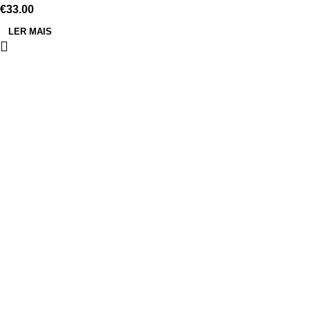
€
33.00
LER MAIS
ÁREA DE CLIENTE
A minha conta
Política de Privacidade
Política de Cookies