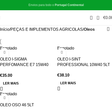
Envios para todo o
Portugal Continental
0
€
0.0
Início
PEÇAS E IMPLEMENTOS AGRICOLAS
Oleos
Esgotado
Esgotado
OLEO I-SIGMA
OLEO I-SINT
PERFOMANCE E7 15W40
PROFESSIONAL 10W40 5LT
5LT
€
38.10
€
35.00
LER MAIS
LER MAIS
Esgotado
OLEO OSO 46 5LT