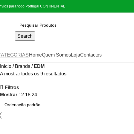
nvios para todo Portugal CONTINENTAL
Search
CATEGORIAS
Home
Quem Somos
Loja
Contactos
Início
Brands
EDM
A mostrar todos os 9 resultados
Filtros
Mostrar
12
18
24