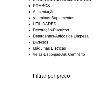
POMBOS
Alimentação
Vitaminas-Suplementos
UTILIDADES
Decoração-Plásticos
Detergentes-Artigos de Limpeza
Diversos
Máquinas Elétricas
Velas-Esponjas-Art. Cemitério
Filtrar por preço
CONTACTOS
Rua Senhor dos Passos, nº 832
4610-020 Caramos, Felgueiras