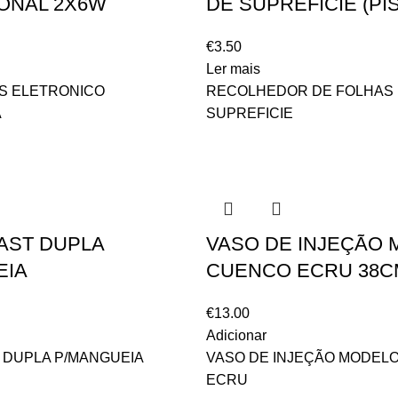
ONAL 2X6W
DE SUPREFICIE (PI
€
3.50
Ler mais
OS ELETRONICO
RECOLHEDOR DE FOLHAS
A
SUPREFICIE
AST DUPLA
VASO DE INJEÇÃO
EIA
CUENCO ECRU 38C
€
13.00
Adicionar
 DUPLA P/MANGUEIA
VASO DE INJEÇÃO MODEL
ECRU