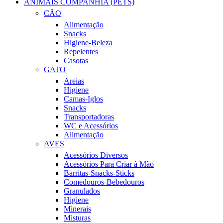
ANIMAIS COMPANHIA (PETS)
CÃO
Alimentação
Snacks
Higiene-Beleza
Repelentes
Casotas
GATO
Areias
Higiene
Camas-Iglos
Snacks
Transportadoras
WC e Acessórios
Alimentação
AVES
Acessórios Diversos
Acessórios Para Criar à Mão
Barritas-Snacks-Sticks
Comedouros-Bebedouros
Granulados
Higiene
Minerais
Misturas