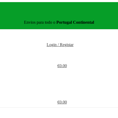
Envios para todo o
Portugal Continental
Login / Registar
€
0.00
€
0.00