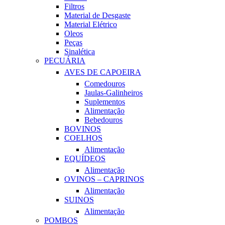
Filtros
Material de Desgaste
Material Elétrico
Oleos
Peças
Sinalética
PECUÁRIA
AVES DE CAPOEIRA
Comedouros
Jaulas-Galinheiros
Suplementos
Alimentação
Bebedouros
BOVINOS
COELHOS
Alimentação
EQUÍDEOS
Alimentação
OVINOS – CAPRINOS
Alimentação
SUINOS
Alimentação
POMBOS