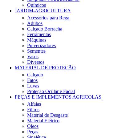
Químicos
JARDIM-AGRICULTURA
Acessórios para Rega
Adubos
Calçado Borracha
Ferramentas
Máquinas
Pulverizadores
Sementes
Vasos
Diversos
MATERIAL DE PROTEÇÃO
Calçado
Fatos
Luvas
Proteção Ocular e Facial
PEÇAS E IMPLEMENTOS AGRICOLAS
Alfaias
Filtros
Material de Desgaste
Material Elétrico
Oleos
Peças
Sinalética