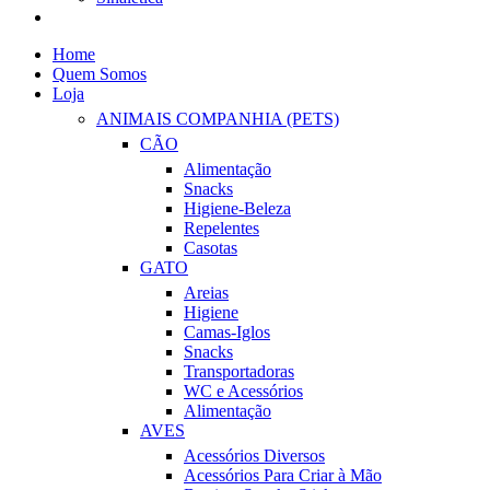
Home
Quem Somos
Loja
ANIMAIS COMPANHIA (PETS)
CÃO
Alimentação
Snacks
Higiene-Beleza
Repelentes
Casotas
GATO
Areias
Higiene
Camas-Iglos
Snacks
Transportadoras
WC e Acessórios
Alimentação
AVES
Acessórios Diversos
Acessórios Para Criar à Mão