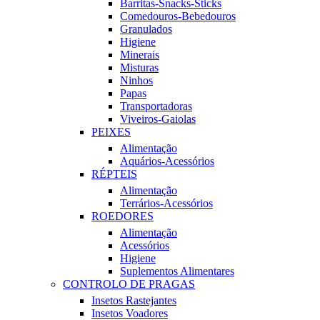
Barritas-Snacks-Sticks
Comedouros-Bebedouros
Granulados
Higiene
Minerais
Misturas
Ninhos
Papas
Transportadoras
Viveiros-Gaiolas
PEIXES
Alimentação
Aquários-Acessórios
RÉPTEIS
Alimentação
Terrários-Acessórios
ROEDORES
Alimentação
Acessórios
Higiene
Suplementos Alimentares
CONTROLO DE PRAGAS
Insetos Rastejantes
Insetos Voadores