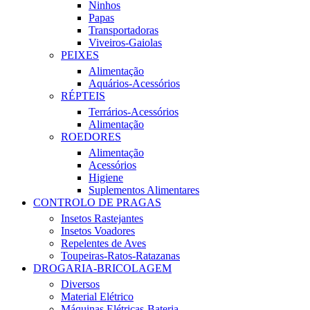
Ninhos
Papas
Transportadoras
Viveiros-Gaiolas
PEIXES
Alimentação
Aquários-Acessórios
RÉPTEIS
Terrários-Acessórios
Alimentação
ROEDORES
Alimentação
Acessórios
Higiene
Suplementos Alimentares
CONTROLO DE PRAGAS
Insetos Rastejantes
Insetos Voadores
Repelentes de Aves
Toupeiras-Ratos-Ratazanas
DROGARIA-BRICOLAGEM
Diversos
Material Elétrico
Máquinas Elétricas-Bateria