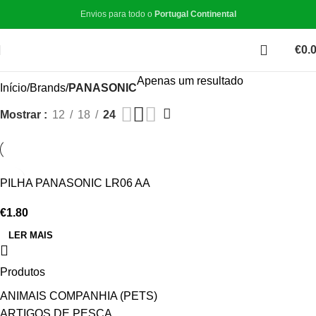
Envios para todo o
Portugal Continental
€
0.
Apenas um resultado
Início
Brands
PANASONIC
Mostrar
12
18
24
ESGOTADO
PILHA PANASONIC LR06 AA
€
1.80
LER MAIS
Produtos
ANIMAIS COMPANHIA (PETS)
ARTIGOS DE PESCA