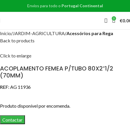
Envios para todo o
Portugal Continental
0
€
0.0
Início
JARDIM-AGRICULTURA
Acessórios para Rega
Back to products
Click to enlarge
ACOPLAMENTO FEMEA P/TUBO 80X2″1/2
(70MM)
REF:
AG 11936
Produto disponível por encomenda.
Contactar