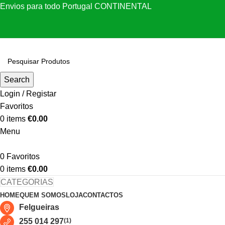
Envios para todo Portugal CONTINENTAL
Search
Login / Registar
Favoritos
0
items
€
0.00
Menu
0
Favoritos
0
items
€
0.00
CATEGORIAS
HOME
QUEM SOMOS
LOJA
CONTACTOS
Felgueiras
255 014 297
(1)