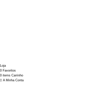
Desenvolvido por ATELIER ALVES
Sincronização powered by SYNC+
Loja
0
Favoritos
0
items
Carrinho
A Minha Conta