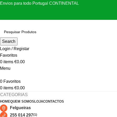
Envios para todo Portugal CONTINENTAL
Search
Login / Registar
Favoritos
0
items
€
0.00
Menu
0
Favoritos
0
items
€
0.00
CATEGORIAS
HOME
QUEM SOMOS
LOJA
CONTACTOS
Felgueiras
255 014 297
(1)