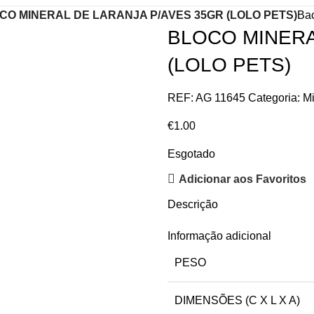
CO MINERAL DE LARANJA P/AVES 35GR (LOLO PETS)
Bac
BLOCO MINERA
(LOLO PETS)
REF:
AG 11645
Categoria:
Mi
€
1.00
Esgotado
Adicionar aos Favoritos
Descrição
Informação adicional
PESO
DIMENSÕES (C X L X A)