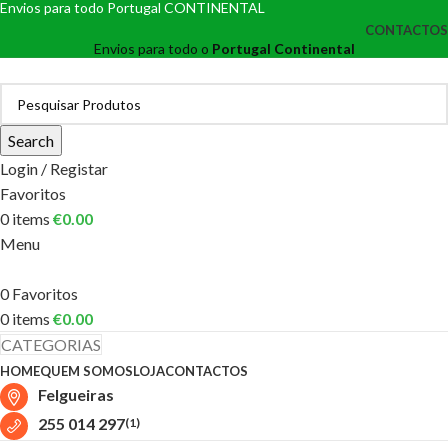
Envios para todo Portugal CONTINENTAL
CONTACTOS
Envios para todo o
Portugal Continental
Search
Login / Registar
Favoritos
0
items
€
0.00
Menu
0
Favoritos
0
items
€
0.00
CATEGORIAS
HOME
QUEM SOMOS
LOJA
CONTACTOS
Felgueiras
255 014 297
(1)