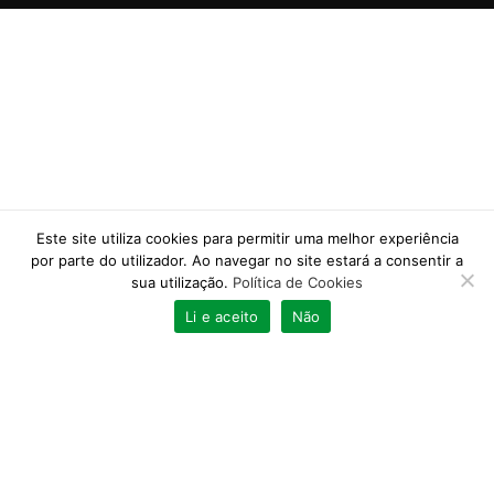
Este site utiliza cookies para permitir uma melhor experiência
por parte do utilizador. Ao navegar no site estará a consentir a
sua utilização.
Política de Cookies
0
A Minha Conta
Li e aceito
Não
0
items
Loja
Favoritos
Carrinho