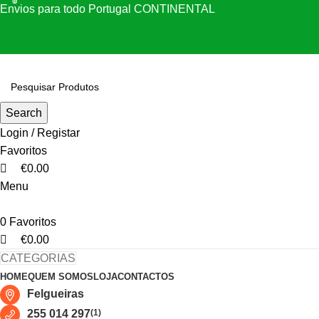
0
0
0
Envios para todo Portugal CONTINENTAL
Search
Login / Registar
Favoritos
€
0.00
Menu
0
Favoritos
€
0.00
CATEGORIAS
HOME
QUEM SOMOS
LOJA
CONTACTOS
Felgueiras
255 014 297
(1)