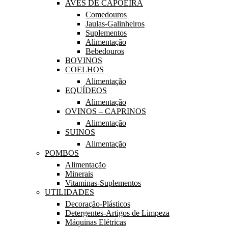
AVES DE CAPOEIRA
Comedouros
Jaulas-Galinheiros
Suplementos
Alimentação
Bebedouros
BOVINOS
COELHOS
Alimentação
EQUÍDEOS
Alimentação
OVINOS – CAPRINOS
Alimentação
SUINOS
Alimentação
POMBOS
Alimentação
Minerais
Vitaminas-Suplementos
UTILIDADES
Decoração-Plásticos
Detergentes-Artigos de Limpeza
Máquinas Elétricas