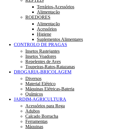
RÉPTEIS
Terrários-Acessórios
Alimentação
ROEDORES
Alimentação
Acessórios
Higiene
Suplementos Alimentares
CONTROLO DE PRAGAS
Insetos Rastejantes
Insetos Voadores
Repelentes de Aves
Toupeiras-Ratos-Ratazanas
DROGARIA-BRICOLAGEM
Diversos
Material Elétrico
Máquinas Elétricas-Bateria
Químicos
JARDIM-AGRICULTURA
Acessórios para Rega
Adubos
Calçado Borracha
Ferramentas
Máquinas