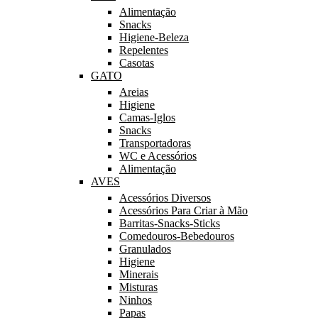
Alimentação
Snacks
Higiene-Beleza
Repelentes
Casotas
GATO
Areias
Higiene
Camas-Iglos
Snacks
Transportadoras
WC e Acessórios
Alimentação
AVES
Acessórios Diversos
Acessórios Para Criar à Mão
Barritas-Snacks-Sticks
Comedouros-Bebedouros
Granulados
Higiene
Minerais
Misturas
Ninhos
Papas