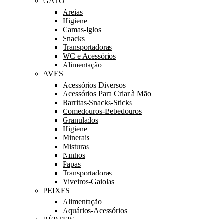
GATO
Areias
Higiene
Camas-Iglos
Snacks
Transportadoras
WC e Acessórios
Alimentação
AVES
Acessórios Diversos
Acessórios Para Criar à Mão
Barritas-Snacks-Sticks
Comedouros-Bebedouros
Granulados
Higiene
Minerais
Misturas
Ninhos
Papas
Transportadoras
Viveiros-Gaiolas
PEIXES
Alimentação
Aquários-Acessórios