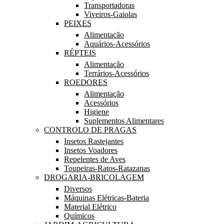
Transportadoras
Viveiros-Gaiolas
PEIXES
Alimentação
Aquários-Acessórios
RÉPTEIS
Alimentação
Terrários-Acessórios
ROEDORES
Alimentação
Acessórios
Higiene
Suplementos Alimentares
CONTROLO DE PRAGAS
Insetos Rastejantes
Insetos Voadores
Repelentes de Aves
Toupeiras-Ratos-Ratazanas
DROGARIA-BRICOLAGEM
Diversos
Máquinas Elétricas-Bateria
Material Elétrico
Químicos