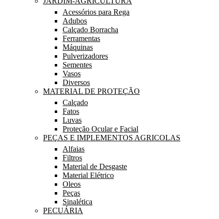
JARDIM-AGRICULTURA
Acessórios para Rega
Adubos
Calçado Borracha
Ferramentas
Máquinas
Pulverizadores
Sementes
Vasos
Diversos
MATERIAL DE PROTEÇÃO
Calçado
Fatos
Luvas
Proteção Ocular e Facial
PEÇAS E IMPLEMENTOS AGRICOLAS
Alfaias
Filtros
Material de Desgaste
Material Elétrico
Oleos
Peças
Sinalética
PECUÁRIA