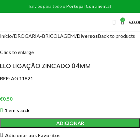
Envios para todo o
Portugal Continental
0
€
0.0
Início
DROGARIA-BRICOLAGEM
Diversos
Back to products
Click to enlarge
ELO LIGAÇÃO ZINCADO 04MM
REF:
AG 11821
€
0.50
1 em stock
ADICIONAR
Adicionar aos Favoritos