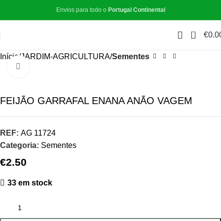
Envios para todo o
Portugal Continental
0
€
0.0
Início
JARDIM-AGRICULTURA
Sementes
Click to enlarge
FEIJÃO GARRAFAL ENANA ANÃO VAGEM
REF:
AG 11724
Categoria:
Sementes
€
2.50
33 em stock