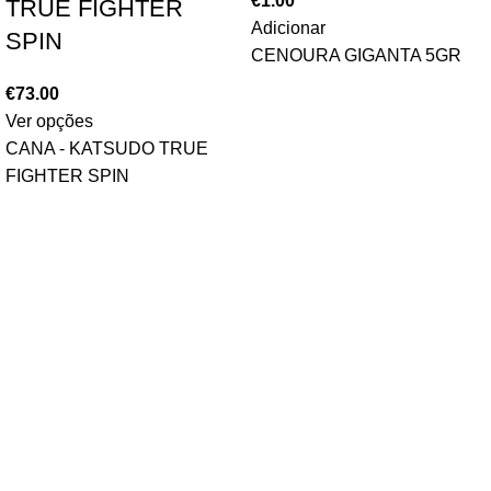
€
1.00
TRUE FIGHTER
Adicionar
SPIN
CENOURA GIGANTA 5GR
€
73.00
Ver opções
CANA - KATSUDO TRUE
FIGHTER SPIN
ÁREA DE CLIENTE
A minha conta
Política de Privacidade
Política de Cookies
Termos e Condições
Livro de Reclamações
Contactos