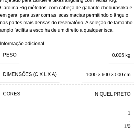
Projetado para zander e pikes anguling com Texas Rig,
Carolina Rig métodos, com cabeça de gabarito cheburashka e
em geral para usar com as iscas macias permitindo o ângulo
nas partes mais densas do reservatório. A seleção de tamanho
amplo facilita a escolha de um direito a qualquer isca.
Informação adicional
PESO
0.005 kg
DIMENSÕES (C X L X A)
1000 × 600 × 000 cm
CORES
NIQUEL PRETO
1
,
1/0
,