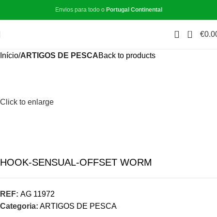
Envios para todo o
Portugal Continental
ESGOTADO
0
€
0.0
Início
ARTIGOS DE PESCA
Back to products
Click to enlarge
HOOK-SENSUAL-OFFSET WORM
REF:
AG 11972
Categoria:
ARTIGOS DE PESCA