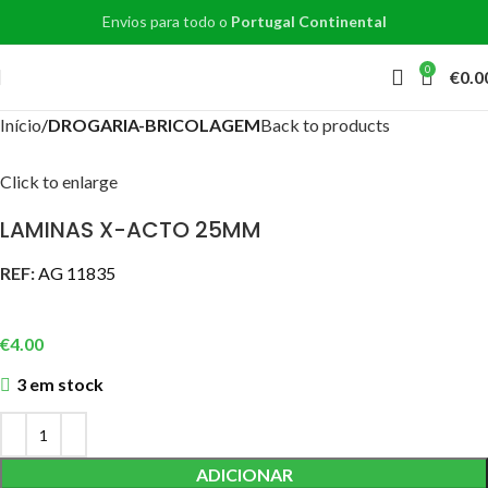
Envios para todo o
Portugal Continental
0
€
0.0
Início
DROGARIA-BRICOLAGEM
Back to products
Click to enlarge
LAMINAS X-ACTO 25MM
REF:
AG 11835
€
4.00
3 em stock
ADICIONAR