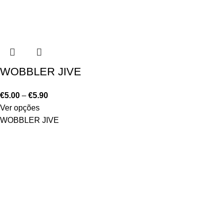
WOBBLER JIVE
€
5.00
–
€
5.90
Ver opções
WOBBLER JIVE
ÁREA DE CLIENTE
A minha conta
Política de Privacidade
Política de Cookies