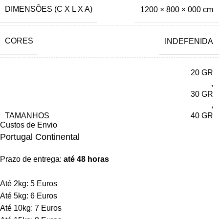
DIMENSÕES (C X L X A)
1200 × 800 × 000 cm
– 40GR – 1UN EMBALAGEM
– 50GR – 1UN EMBALAGEM
– 60GR – 1UN EMBALAGEM
CORES
INDEFENIDA
20 GR
,
30 GR
,
TAMANHOS
40 GR
Custos de Envio
,
Portugal Continental
50 GR
,
60 GR
Prazo de entrega:
até 48 horas
Até 2kg: 5 Euros
Até 5kg: 6 Euros
Até 10kg: 7 Euros