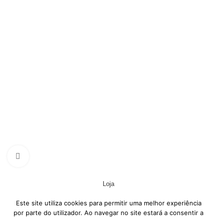
Termos e Condições
Livro de Reclamações
Contactos
CONTACTOS
Rua Senhor dos Passos, nº 832
4610-020 Caramos, Felgueiras
255 014 297
(1)
contacto@agrimoura.pt
(1)
Chamada para rede fixa nacional
Desenvolvido por ATELIER ALVES
Click to enlarge
Sincronização powered by SYNC+
Loja
Este site utiliza cookies para permitir uma melhor experiência
Favoritos
por parte do utilizador. Ao navegar no site estará a consentir a