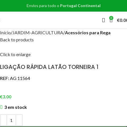
Envios para todo o
Portugal Continental
0
€
0.0
Início
JARDIM-AGRICULTURA
Acessórios para Rega
Back to products
Click to enlarge
LIGAÇÃO RÁPIDA LATÃO TORNEIRA 1
REF:
AG 11564
€
3.00
3 em stock