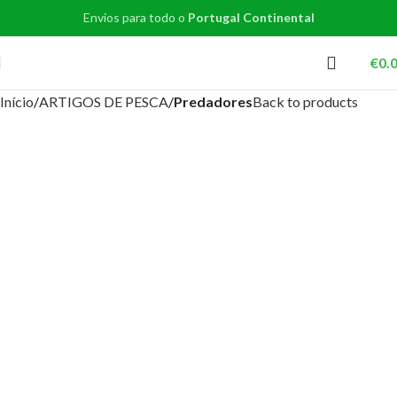
Envios para todo o
Portugal Continental
€
0.
Início
ARTIGOS DE PESCA
Predadores
Back to products