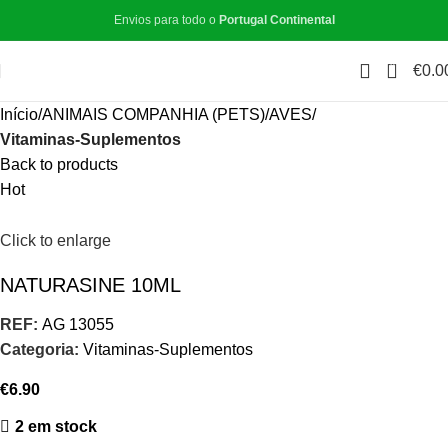
Envios para todo o
Portugal Continental
0
€
0.0
Início
ANIMAIS COMPANHIA (PETS)
AVES
Vitaminas-Suplementos
Back to products
Hot
Click to enlarge
NATURASINE 10ML
REF:
AG 13055
Categoria:
Vitaminas-Suplementos
€
6.90
2 em stock