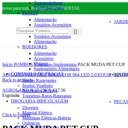
Transportadoras
Viveiros-Gaiolas
Envios para todo Portugal CONTINENTAL
PEIXES
Alimentação
JARD
Aquários-Acessórios
RÉPTEIS
Terrários-Acessórios
Alimentação
ROEDORES
Alimentação
Acessórios
Higiene
Início
POMBOS
Vitaminas-Suplementos
PACK MUDA PET CUP
Suplementos Alimentares
CONTROLO DE PRAGAS
MATE
AQUARIO PRESTIGE 80X35 COR 064 LED 2.0 EQUIP
€
225.00
Back to products
Insetos Rastejantes
Insetos Voadores
AGROLAND N 27 25KG
€
17.50
Repelentes de Aves
Esgotado
Toupeiras-Ratos-Ratazanas
DROGARIA-BRICOLAGEM
PEÇAS
Diversos
Material Elétrico
Click to enlarge
Máquinas Elétricas-Bateria
Químicos