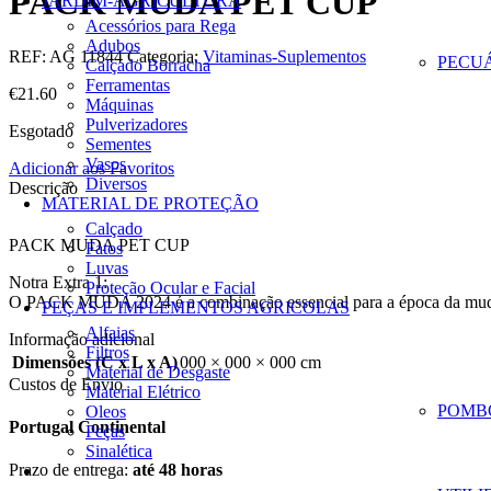
PACK MUDA PET CUP
JARDIM-AGRICULTURA
Acessórios para Rega
Adubos
REF:
AG 11844
Categoria:
Vitaminas-Suplementos
PECU
Calçado Borracha
Ferramentas
€
21.60
Máquinas
Pulverizadores
Esgotado
Sementes
Vasos
Adicionar aos Favoritos
Diversos
Descrição
MATERIAL DE PROTEÇÃO
Calçado
PACK MUDA PET CUP
Fatos
Luvas
Notra Extra 1:
Proteção Ocular e Facial
O PACK MUDA 2024 é a combinação essencial para a época da muda
PEÇAS E IMPLEMENTOS AGRICOLAS
Alfaias
Informação adicional
Filtros
Dimensões (C x L x A)
000 × 000 × 000 cm
Material de Desgaste
Custos de Envio
Material Elétrico
POMB
Oleos
Portugal Continental
Peças
Sinalética
Prazo de entrega:
até 48 horas