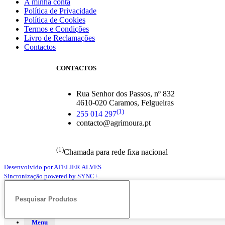
A minha conta
Política de Privacidade
Política de Cookies
Termos e Condições
Livro de Reclamações
Contactos
CONTACTOS
Rua Senhor dos Passos, nº 832
4610-020 Caramos, Felgueiras
(1)
255 014 297
contacto@agrimoura.pt
(1)
Chamada para rede fixa nacional
Desenvolvido por ATELIER ALVES
Sincronização powered by SYNC+
Menu