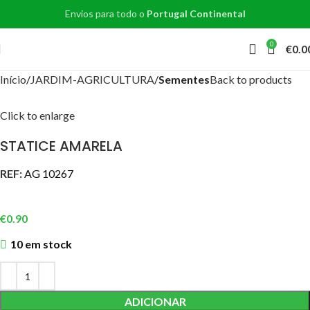
Envios para todo o
Portugal Continental
0
€
0.0
Início
JARDIM-AGRICULTURA
Sementes
Back to products
Click to enlarge
STATICE AMARELA
REF:
AG 10267
€
0.90
10 em stock
ADICIONAR