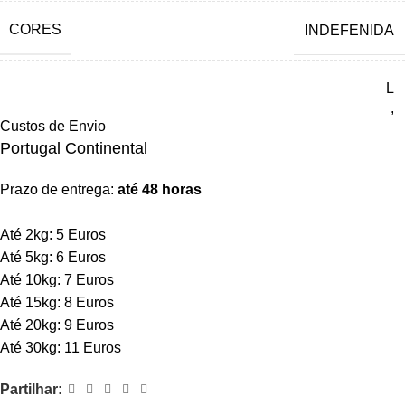
CORES
INDEFENIDA
L
,
Custos de Envio
LL
Portugal Continental
,
M
TAMANHOS
,
Prazo de entrega:
até 48 horas
S
,
Até 2kg: 5 Euros
SS
Até 5kg: 6 Euros
,
Até 10kg: 7 Euros
SSS
Até 15kg: 8 Euros
Até 20kg: 9 Euros
Até 30kg: 11 Euros
Partilhar: