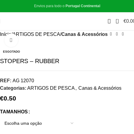
Envios para todo o
Portugal Continental
0
€
0.0
Início
ARTIGOS DE PESCA
Canas & Acessórios
Click to enlarge
ESGOTADO
STOPERS – RUBBER
REF:
AG 12070
Categorias:
ARTIGOS DE PESCA
,
Canas & Acessórios
€
0.50
TAMANHOS