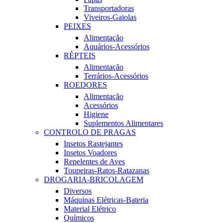
Transportadoras
Viveiros-Gaiolas
PEIXES
Alimentação
Aquários-Acessórios
RÉPTEIS
Alimentação
Terrários-Acessórios
ROEDORES
Alimentação
Acessórios
Higiene
Suplementos Alimentares
CONTROLO DE PRAGAS
Insetos Rastejantes
Insetos Voadores
Repelentes de Aves
Toupeiras-Ratos-Ratazanas
DROGARIA-BRICOLAGEM
Diversos
Máquinas Elétricas-Bateria
Material Elétrico
Químicos