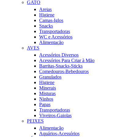
GATO
Areias
Higiene
Camas-Iglos
Snacks
Transportadoras
WC e Acessórios
Alimentação
AVES
Acessórios Diversos
Acessórios Para Criar à Mão
Barritas-Snacks-Sticks
Comedouros-Bebedouros
Granulados
Higiene
Minerais
Misturas
Ninhos
Papas
Transportadoras
Viveiros-Gaiolas
PEIXES
Alimentação
Aquários-Acessórios