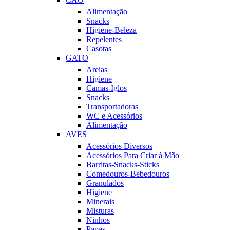
Alimentação
Snacks
Higiene-Beleza
Repelentes
Casotas
GATO
Areias
Higiene
Camas-Iglos
Snacks
Transportadoras
WC e Acessórios
Alimentação
AVES
Acessórios Diversos
Acessórios Para Criar à Mão
Barritas-Snacks-Sticks
Comedouros-Bebedouros
Granulados
Higiene
Minerais
Misturas
Ninhos
Papas