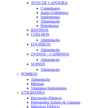
AVES DE CAPOEIRA
Comedouros
Jaulas-Galinheiros
Suplementos
Alimentação
Bebedouros
BOVINOS
COELHOS
Alimentação
EQUÍDEOS
Alimentação
OVINOS – CAPRINOS
Alimentação
SUINOS
Alimentação
POMBOS
Alimentação
Minerais
Vitaminas-Suplementos
UTILIDADES
Decoração-Plásticos
Detergentes-Artigos de Limpeza
Máquinas Elétricas