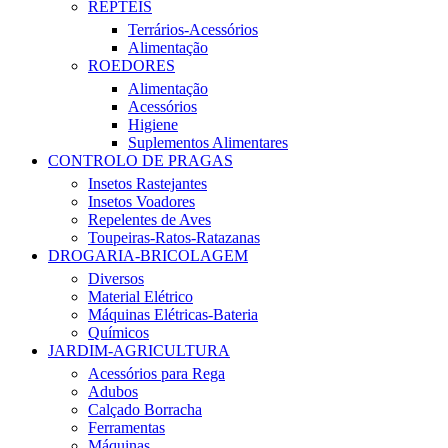
RÉPTEIS
Terrários-Acessórios
Alimentação
ROEDORES
Alimentação
Acessórios
Higiene
Suplementos Alimentares
CONTROLO DE PRAGAS
Insetos Rastejantes
Insetos Voadores
Repelentes de Aves
Toupeiras-Ratos-Ratazanas
DROGARIA-BRICOLAGEM
Diversos
Material Elétrico
Máquinas Elétricas-Bateria
Químicos
JARDIM-AGRICULTURA
Acessórios para Rega
Adubos
Calçado Borracha
Ferramentas
Máquinas