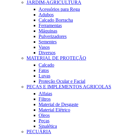
JARDIM-AGRICULTURA
Acessórios para Rega
Adubos
Calçado Borracha
Ferramentas
Máquinas
Pulverizadores
Sementes
Vasos
Diversos
MATERIAL DE PROTEÇÃO
Calçado
Fatos
Luvas
Proteção Ocular e Facial
PEÇAS E IMPLEMENTOS AGRICOLAS
Alfaias
Filtros
Material de Desgaste
Material Elétrico
Oleos
Peças
Sinalética
PECUÁRIA