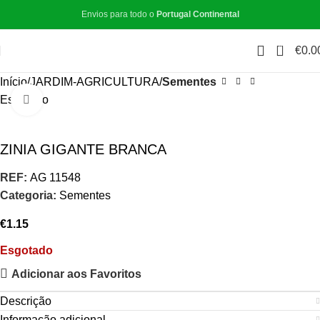
Envios para todo o
Portugal Continental
0
€
0.0
Início
JARDIM-AGRICULTURA
Sementes
Esgotado
Click to enlarge
ZINIA GIGANTE BRANCA
REF:
AG 11548
Categoria:
Sementes
€
1.15
Esgotado
Adicionar aos Favoritos
Descrição
Informação adicional