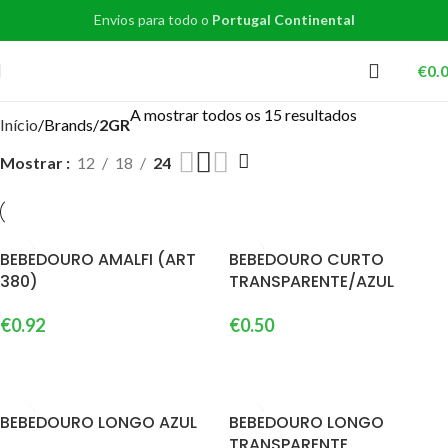
Envios para todo o
Portugal Continental
€
0.
A mostrar todos os 15 resultados
Início
Brands
2GR
Mostrar
12
18
24
BEBEDOURO AMALFI (ART
BEBEDOURO CURTO
380)
TRANSPARENTE/AZUL
€
0.92
€
0.50
VER OPÇÕES
ADICIONAR
BEBEDOURO LONGO AZUL
BEBEDOURO LONGO
TRANSPARENTE