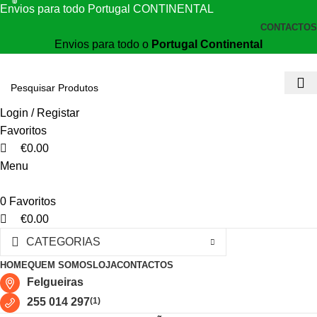
0
0
0
Envios para todo Portugal CONTINENTAL
CONTACTOS
Envios para todo o
Portugal Continental
Login / Registar
Favoritos
€
0.00
Menu
0
Favoritos
€
0.00
CATEGORIAS
HOME
QUEM SOMOS
LOJA
CONTACTOS
Felgueiras
255 014 297
(1)