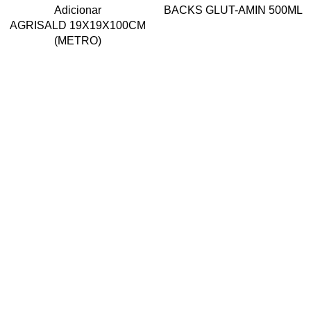
Adicionar
BACKS GLUT-AMIN 500ML
AGRISALD 19X19X100CM
(METRO)
ÁREA DE CLIENTE
A minha conta
Política de Privacidade
Política de Cookies
Termos e Condições
Livro de Reclamações
Contactos
CONTACTOS
Rua Senhor dos Passos, nº 832