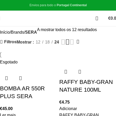
Envios para todo o
Portugal Continental
€
0.
A mostrar todos os 12 resultados
Início
Brands
SERA
Filtros
Mostrar
12
18
24
Esgotado
RAFFY BABY-GRAN
BOMBA AR 550R
NATURE 100ML
PLUS SERA
€
4.75
€
45.00
Adicionar
Ler mais
RAFFY BABY-GRAN