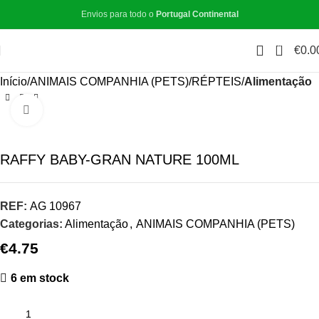
Envios para todo o
Portugal Continental
0
€
0.0
Início
ANIMAIS COMPANHIA (PETS)
RÉPTEIS
Alimentação
Click to enlarge
RAFFY BABY-GRAN NATURE 100ML
REF:
AG 10967
Categorias:
Alimentação
,
ANIMAIS COMPANHIA (PETS)
€
4.75
6 em stock