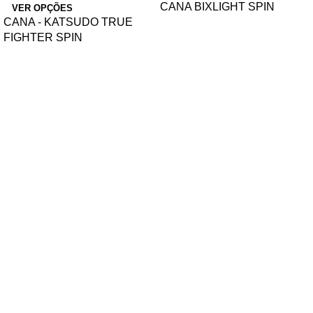
CANA BIXLIGHT SPIN
VER OPÇÕES
CANA - KATSUDO TRUE
FIGHTER SPIN
ÁREA DE CLIENTE
A minha conta
Política de Privacidade
Política de Cookies
Termos e Condições
Livro de Reclamações
Contactos
CONTACTOS
Rua Senhor dos Passos, nº 832