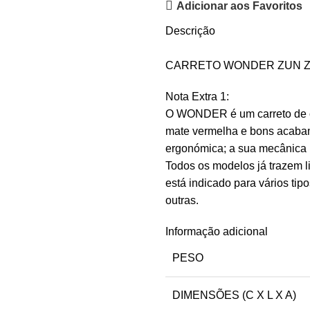
Adicionar aos Favoritos
Descrição
CARRETO WONDER ZUN 
Nota Extra 1:
O WONDER é um carreto de co
mate vermelha e bons acaba
ergonómica; a sua mecânica in
Todos os modelos já trazem li
está indicado para vários tip
outras.
Informação adicional
PESO
DIMENSÕES (C X L X A)