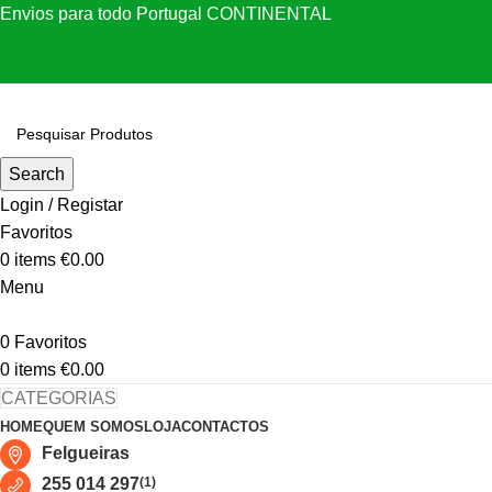
Envios para todo Portugal CONTINENTAL
Search
Login / Registar
Favoritos
0
items
€
0.00
Menu
0
Favoritos
0
items
€
0.00
CATEGORIAS
HOME
QUEM SOMOS
LOJA
CONTACTOS
Felgueiras
255 014 297
(1)