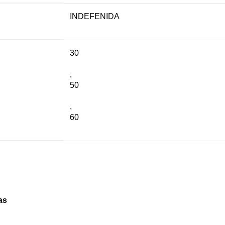
INDEFENIDA
30
,
50
,
60
as