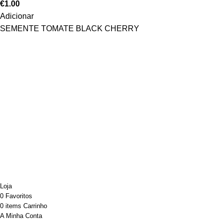
€
1.00
Adicionar
SEMENTE TOMATE BLACK CHERRY
Desenvolvido por ATELIER ALVES
Sincronização powered by SYNC+
Loja
0
Favoritos
0
items
Carrinho
A Minha Conta