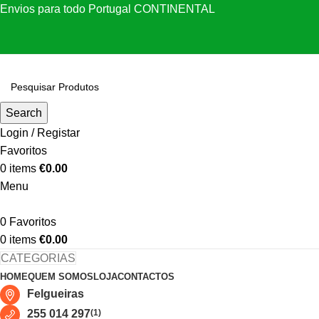
Envios para todo Portugal CONTINENTAL
Search
Login / Registar
Favoritos
0
items
€
0.00
Menu
0
Favoritos
0
items
€
0.00
CATEGORIAS
HOME
QUEM SOMOS
LOJA
CONTACTOS
Felgueiras
255 014 297
(1)