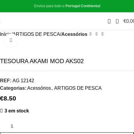
Envios para todo o
Portugal Continental
0
€
0.0
Início
ARTIGOS DE PESCA
Acessórios
Click to enlarge
TESOURA AKAMI MOD AKS02
REF:
AG 12142
Categorias:
Acessórios
,
ARTIGOS DE PESCA
€
8.50
3 em stock