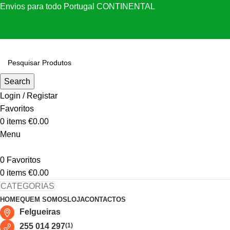
Envios para todo Portugal CONTINENTAL
Search
Login / Registar
Favoritos
0
items
€
0.00
Menu
0
Favoritos
0
items
€
0.00
CATEGORIAS
HOME
QUEM SOMOS
LOJA
CONTACTOS
Felgueiras
255 014 297
(1)