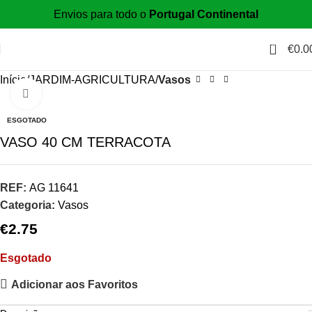
Envios para todo o
Portugal Continental
0
€
0.0
Início
JARDIM-AGRICULTURA
Vasos
Click to enlarge
ESGOTADO
VASO 40 CM TERRACOTA
REF:
AG 11641
Categoria:
Vasos
€
2.75
Esgotado
Adicionar aos Favoritos