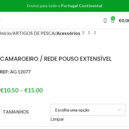
Envios para todo o
Portugal Continental
0
€
0.0
Início
ARTIGOS DE PESCA
Acessórios
CAMAROEIRO / REDE POUSO EXTENSÍVEL
REF:
AG 12077
€
10.50
–
€
15.00
TAMANHOS
Limpar