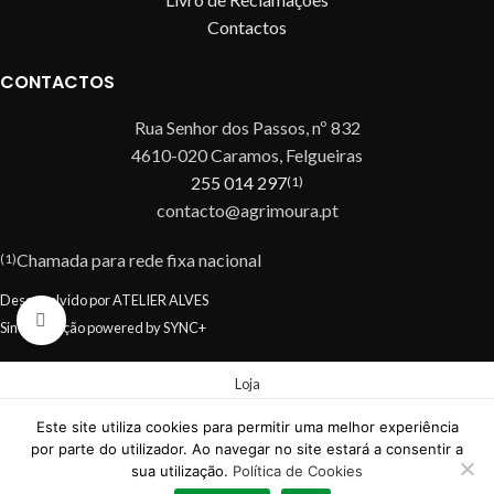
Contactos
CONTACTOS
Rua Senhor dos Passos, nº 832
4610-020 Caramos, Felgueiras
255 014 297
(1)
contacto@agrimoura.pt
Chamada para rede fixa nacional
(1)
Desenvolvido por ATELIER ALVES
Click to enlarge
Sincronização powered by SYNC+
Loja
Este site utiliza cookies para permitir uma melhor experiência
Favoritos
por parte do utilizador. Ao navegar no site estará a consentir a
0
sua utilização.
Política de Cookies
Carrinho